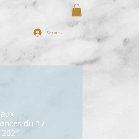
Se connecter
 aux
rences du 17
 2021