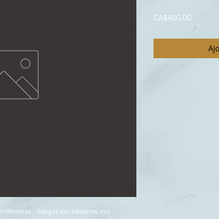
Prix
CA$400.00
Aj
nférences , chargez vos tablettes, vos 