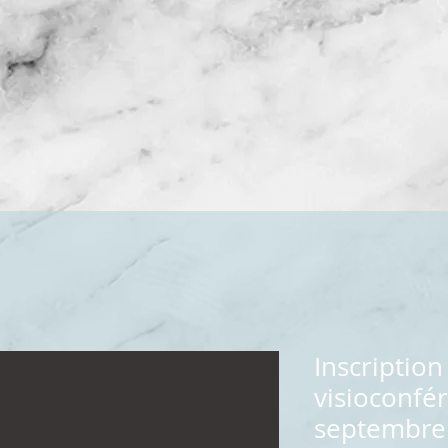
Inscription
visioconfé
septembre