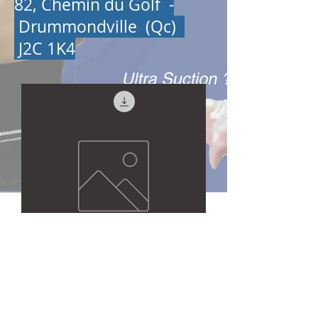
82, Chemin du Golf -
Drummondville (Qc)
J2C 1K4
Inscription aux visioconférences
du 17 septembre 2021